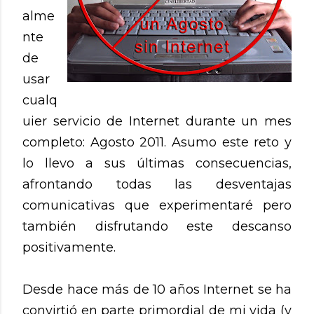
alme
nte
de
usar
cualq
uier servicio de Internet durante un mes
completo: Agosto 2011. Asumo este reto y
lo llevo a sus últimas consecuencias,
afrontando todas las desventajas
comunicativas que experimentaré pero
también disfrutando este descanso
positivamente.
Desde hace más de 10 años Internet se ha
convirtió en parte primordial de mi vida (y